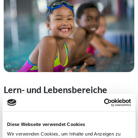
Lern- und Lebensbereiche
Das Projekt „Der Kreis Herford lernt
schwimmen!“ greift in sechs unterschiedlichen
Bereichen an, unterstützt, koordiniert und
Diese Webseite verwendet Cookies
vermittelt, um eine umfassende
Wir verwenden Cookies, um Inhalte und Anzeigen zu