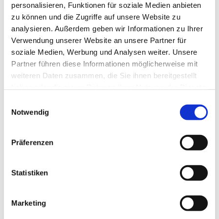
Schwimmkompetenz zu fördern. Denn das
personalisieren, Funktionen für soziale Medien anbieten
Erlernen und Festigen einer sicheren
zu können und die Zugriffe auf unsere Website zu
Schwimmfähigkeit wird durch das Zusammenspiel
analysieren. Außerdem geben wir Informationen zu Ihrer
Verwendung unserer Website an unsere Partner für
verschiedener Lern- und Lebensbereiche positiv
soziale Medien, Werbung und Analysen weiter. Unsere
gefördert. Zu den wichtigen Lebensbereichen
Partner führen diese Informationen möglicherweise mit
gehören das Elternhaus, der Sportverein, Kitas
weiteren Daten zusammen, die Sie ihnen bereitgestellt
und Kindergärten, die Schule sowie der
haben oder die sie im Rahmen Ihrer Nutzung der Dienste
Schwimmkurs.
gesammelt haben. Sie geben Einwilligung zu unseren
Einwilligungsauswahl
Cookies, wenn Sie unsere Webseite weiterhin nutzen.
Notwendig
Wichtige Hinweise für Eltern
Präferenzen
Um die Sicherheit Ihrer Kinder im und am Wasser
zu gewährleisten, ist es besonders wichtig, sie
Statistiken
niemals unbeaufsichtigt im Wasser oder an
Wasserflächen zu lassen.
Marketing