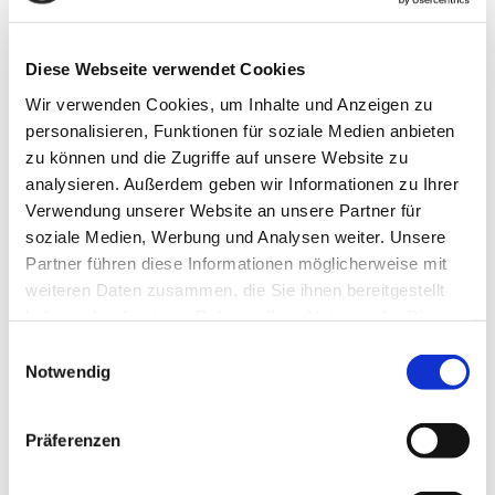
Vorsitzende der Stadt- und
Gemeindesportverbände
Diese Webseite verwendet Cookies
Wir verwenden Cookies, um Inhalte und Anzeigen zu
personalisieren, Funktionen für soziale Medien anbieten
zu können und die Zugriffe auf unsere Website zu
analysieren. Außerdem geben wir Informationen zu Ihrer
Verwendung unserer Website an unsere Partner für
soziale Medien, Werbung und Analysen weiter. Unsere
Partner führen diese Informationen möglicherweise mit
weiteren Daten zusammen, die Sie ihnen bereitgestellt
haben oder die sie im Rahmen Ihrer Nutzung der Dienste
gesammelt haben. Sie geben Einwilligung zu unseren
Einwilligungsauswahl
Cookies, wenn Sie unsere Webseite weiterhin nutzen.
Notwendig
Stadtsportverband Bünde
Marcel Ta:
E-Mail
, Tel. 05223 161150
Präferenzen
Stadtsportverband Enger