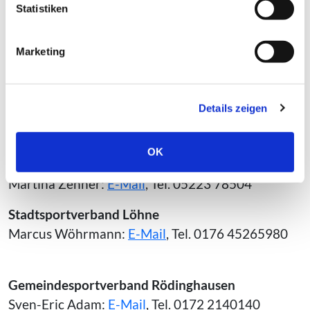
Statistiken
Gerhard Feldmann:
E-Mail
, Tel. 05224 978056
Stadtsportverband Herford
Marketing
Jürgen Berger:
E-Mail
, Tel. 05221 189454
Details zeigen
Gemeindesportverband Hiddenhausen
Catharina Lappe:
E-Mail
, Tel. 0176 62261038
OK
Gemeindesportverband Kirchlengern
Martina Zehner:
E-Mail
, Tel. 05223 78504
Stadtsportverband Löhne
Marcus Wöhrmann:
E-Mail
, Tel. 0176 45265980
Gemeindesportverband Rödinghausen
Sven-Eric Adam:
E-Mail
, Tel. 0172 2140140