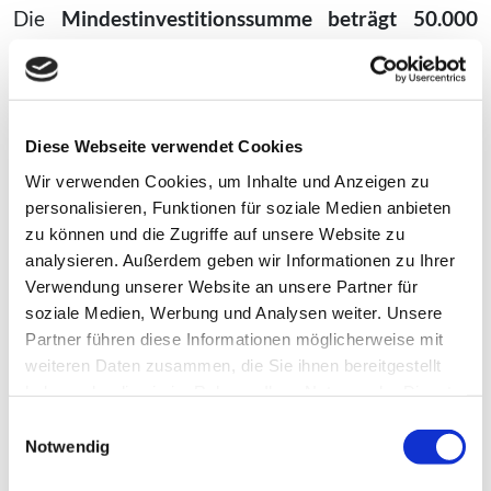
Die
Mindestinvestitionssumme beträgt 50.000
Euro
. Je nach Projektgröße sind Förderquoten
zwischen
50 und 90 Prozent
möglich. Bei
sogenannten „Dach und Fach“-Konstellationen
liegt die Förderquote bei pauschal 50 Prozent -
Diese Webseite verwendet Cookies
nicht mehr.
Wir verwenden Cookies, um Inhalte und Anzeigen zu
personalisieren, Funktionen für soziale Medien anbieten
Das Interessenbekundungsverfahren startet
zu können und die Zugriffe auf unsere Website zu
voraussichtlich ab
1. Juni 2026
über das
analysieren. Außerdem geben wir Informationen zu Ihrer
Förderportal des Landessportbundes NRW. Ab
1.
Verwendung unserer Website an unsere Partner für
September 2026
soll die Antragstellung über
soziale Medien, Werbung und Analysen weiter. Unsere
Partner führen diese Informationen möglicherweise mit
„foerderplan.web“ möglich sein.
weiteren Daten zusammen, die Sie ihnen bereitgestellt
Sportvereine mit konkreten Vorhaben sollten
haben oder die sie im Rahmen Ihrer Nutzung der Dienste
gesammelt haben. Sie geben Einwilligung zu unseren
frühzeitig prüfen, ob eine belastbare
Einwilligungsauswahl
Cookies, wenn Sie unsere Webseite weiterhin nutzen.
Notwendig
Kostenschätzung, klare Eigentums-, Erbbau-,
Miet- oder Pachtverhältnisse und eine realistische