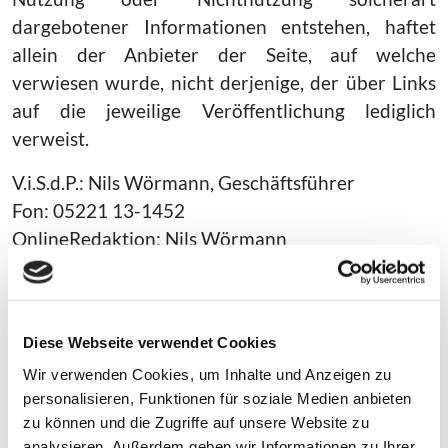
dargebotener Informationen entstehen, haftet
allein der Anbieter der Seite, auf welche
verwiesen wurde, nicht derjenige, der über Links
auf die jeweilige Veröffentlichung lediglich
verweist.
V.i.S.d.P.: Nils Wörmann, Geschäftsführer
Fon: 05221 13-1452
OnlineRedaktion: Nils Wörmann
Datenschutzerklärung
Wir verpflichten uns zur Einhaltung der
datenschutzrechtlichen Vorgaben der
Diese Webseite verwendet Cookies
europäischen Datenschutzgrundverordnung
Wir verwenden Cookies, um Inhalte und Anzeigen zu
(DSGVO) sowie des Bundesdatenschutzgesetzes.
personalisieren, Funktionen für soziale Medien anbieten
zu können und die Zugriffe auf unsere Website zu
Wir weisen Sie ferner darauf hin, dass Sie mit
analysieren. Außerdem geben wir Informationen zu Ihrer